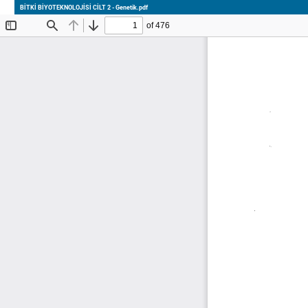
Bitki
BİTKİ BİYOTEKNOLOJİSİ CİLT 2 - Genetik.pdf
Biyoteknolojisi
ile
ilgili
ayrıntıları
görüntülemek
için
geri
dönün