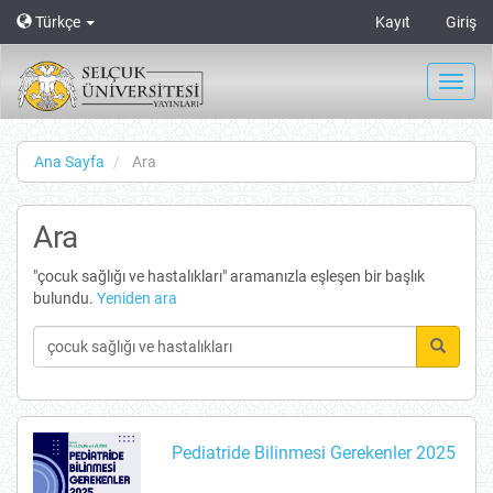
Main
Türkçe
Kayıt
Giriş
Navigation
Main
Content
Toggl
Sidebar
navig
Ana Sayfa
Ara
Ara
"çocuk sağlığı ve hastalıkları" aramanızla eşleşen bir başlık
bulundu.
Yeniden ara
Pediatride Bilinmesi Gerekenler 2025