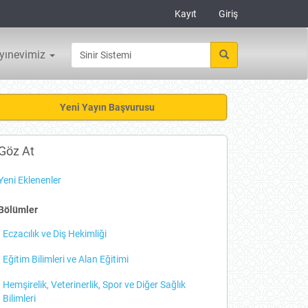
Kayıt
Giriş
yınevimiz
eni
Yeni Yayın Başvurusu
ayın
aşvurusu
Göz At
Yeni Eklenenler
Bölümler
Eczacılık ve Diş Hekimliği
Eğitim Bilimleri ve Alan Eğitimi
Hemşirelik, Veterinerlik, Spor ve Diğer Sağlık
Bilimleri