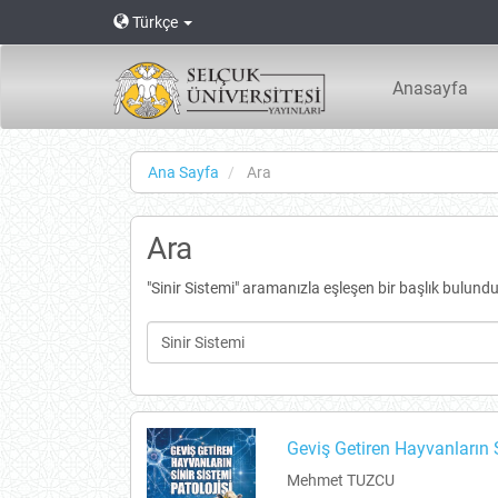
Main
Türkçe
Navigation
Main
Content
Anasayfa
Sidebar
Ana Sayfa
Ara
Ara
"Sinir Sistemi" aramanızla eşleşen bir başlık bulund
Geviş Getiren Hayvanların S
Mehmet TUZCU