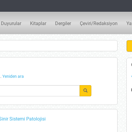
Duyurular
Kitaplar
Dergiler
Çeviri/Redaksiyon
Ya
Y
Y
B
u.
Yeniden ara
inir Sistemi Patolojisi