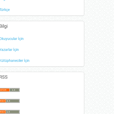
Türkçe
Bilgi
Okuyucular İçin
Yazarlar İçin
Kütüphaneciler İçin
RSS