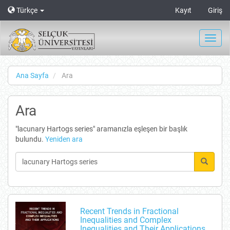
Main
Türkçe
Kayıt
Giriş
Navigation
Main
Content
Toggl
Sidebar
navig
Ana Sayfa
Ara
Ara
"lacunary Hartogs series" aramanızla eşleşen bir başlık
bulundu.
Yeniden ara
Recent Trends in Fractional
Inequalities and Complex
Inequalities and Their Applications