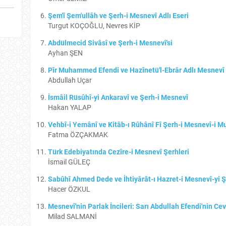
Şem'î Şem'ullâh ve Şerh-i Mesnevî Adlı Eseri
Turgut KOÇOĞLU, Nevres KİP
Abdülmecid Sivâsî ve Şerh-i Mesnevî'si
Ayhan ŞEN
Pîr Muhammed Efendi ve Hazînetü'l-Ebrâr Adlı Mesnevî
Abdullah Uçar
İsmâil Rüsûhî-yi Ankaravî ve Şerh-i Mesnevî
Hakan YALAP
Vehbî-i Yemânî ve Kitâb-ı Rûhânî Fî Şerh-i Mesnevî-i M
Fatma ÖZÇAKMAK
Türk Edebiyatında Cezîre-i Mesnevî Şerhleri
İsmail GÜLEÇ
Sabûhî Ahmed Dede ve İhtiyârât-ı Hazret-i Mesnevî-yi Ş
Hacer ÖZKUL
Mesnevî'nin Parlak İncileri: Sarı Abdullah Efendi'nin Ce
Milad SALMANİ