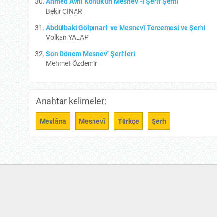
Ahmed Avni Konuk'un Mesnevî-i Şerif Şerhi
Bekir ÇINAR
Abdülbaki Gölpınarlı ve Mesnevî Tercemesi ve Şerhi
Volkan YALAP
Son Dönem Mesnevî Şerhleri
Mehmet Özdemir
Anahtar kelimeler:
Mevlâna
Mesnevî
Türkçe
Şerh