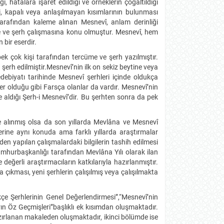
ı, hatalara işaret edildiği ve örneklerin çoğaltıldığı
i, kapalı veya anlaşılmayan kısımlarının bulunması
 tarafından kaleme alınan Mesnevî, anlam derinliği
me ve şerh çalışmasına konu olmuştur. Mesnevî, hem
 bir eserdir.
k çok kişi tarafından tercüme ve şerh yazılmıştır.
 de şerh edilmiştir.Mesnevî’nin ilk on sekiz beytine veya
debiyatı tarihinde Mesnevî şerhleri içinde oldukça
ler olduğu gibi Farsça olanlar da vardır. Mesnevî’nin
e aldığı Şerh-i Mesnevî’dir. Bu şerhten sonra da pek
e alınmış olsa da son yıllarda Mevlâna ve Mesnevî
erine aynı konuda ama farklı yıllarda araştırmalar
den yapılan çalışmalardaki bilgilerin tashih edilmesi
umhurbaşkanlığı tarafından Mevlâna Yılı olarak ilan
değerli araştırmacıların katkılarıyla hazırlanmıştır.
ya çıkması, yeni şerhlerin çalışılmış veya çalışılmakta
kçe Şerhlerinin Genel Değerlendirmesi”,“Mesnevî’nin
n Öz Geçmişleri”başlıklı ek kısımdan oluşmaktadır.
zırlanan makaleden oluşmaktadır, ikinci bölümde ise