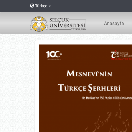
Main
Türkçe
Navigation
Main
Content
Anasayfa
Sidebar