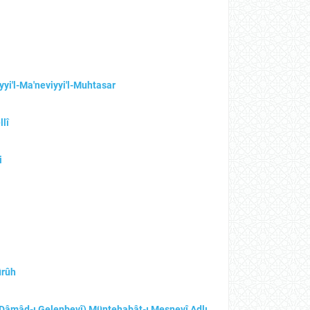
yi'l-Ma'neviyyi'l-Muhtasar
lî
i
ürûh
(Dâmâd-ı Gelenbevî) Müntehabât-ı Mesnevî Adlı