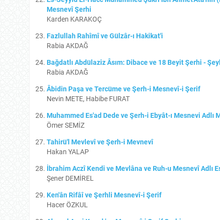
Mesnevî Şerhi
Karden KARAKOÇ
Fazlullah Rahîmî ve Gülzâr-ı Hakikat'i
Rabia AKDAĞ
Bağdatlı Abdülaziz Âsım: Dibace ve 18 Beyit Şerhi - Şe
Rabia AKDAĞ
Âbidin Paşa ve Tercüme ve Şerh-i Mesnevî-i Şerif
Nevin METE, Habibe FURAT
Muhammed Es'ad Dede ve Şerh-i Ebyât-ı Mesnevi Adlı 
Ömer SEMİZ
Tahirü'l Mevlevî ve Şerh-i Mevnevî
Hakan YALAP
İbrahim Aczî Kendi ve Mevlâna ve Ruh-u Mesnevî Adlı E
Şener DEMİREL
Ken'ân Rifâî ve Şerhli Mesnevî-i Şerif
Hacer ÖZKUL