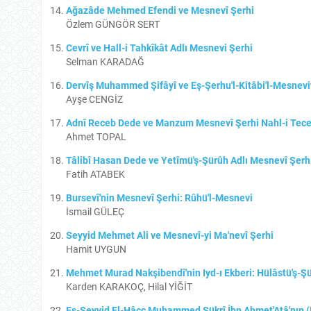
Ağazâde Mehmed Efendi ve Mesnevî Şerhi
Özlem GÜNGÖR SERT
Cevrî ve Hall-i Tahkîkât Adlı Mesnevi Şerhi
Selman KARADAĞ
Dervîş Muhammed Şifâyî ve Eş-Şerhu'l-Kitâbi'l-Mesneviy
Ayşe CENGİZ
Adnî Receb Dede ve Manzum Mesnevî Şerhi Nahl-i Tecel
Ahmet TOPAL
Tâlibî Hasan Dede ve Yetîmü'ş-Şürûh Adlı Mesnevî Şerh
Fatih ATABEK
Bursevî'nin Mesnevî Şerhi: Rûhü'l-Mesnevi
İsmail GÜLEÇ
Seyyid Mehmet Ali ve Mesnevî-yi Ma'nevî Şerhi
Hamit UYGUN
Mehmet Murad Nakşibendî'nin Iyd-ı Ekberi: Hülâstü'ş-Ş
Karden KARAKOÇ, Hilal YİĞİT
Es-Seyyid El-Hâcc Muhammed Şükrî İbn Ahmet'Atâ'nın 