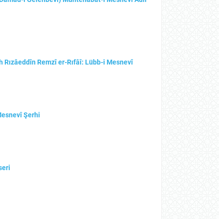
yh Rızâeddîn Remzî er-Rıfâî: Lübb-i Mesnevî
Mesnevî Şerhi
seri