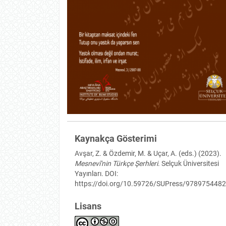
Kaynakça Gösterimi
Avşar, Z. & Özdemir, M. & Uçar, A. (eds.) (2023).
Mesnevî'nin Türkçe Şerhleri
. Selçuk Üniversitesi
Yayınları. DOI:
https://doi.org/10.59726/SUPress/978975448
Lisans