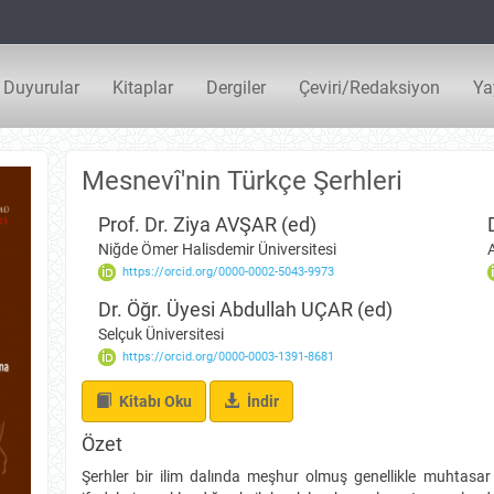
Duyurular
Kitaplar
Dergiler
Çeviri/Redaksiyon
Ya
Mesnevî'nin Türkçe Şerhleri
Prof. Dr. Ziya AVŞAR (ed)
Niğde Ömer Halisdemir Üniversitesi
https://orcid.org/0000-0002-5043-9973
Dr. Öğr. Üyesi Abdullah UÇAR (ed)
Selçuk Üniversitesi
https://orcid.org/0000-0003-1391-8681
İndir
Kitabı Oku
İndir
Özet
Şerhler bir ilim dalında meşhur olmuş genellikle muhtasar