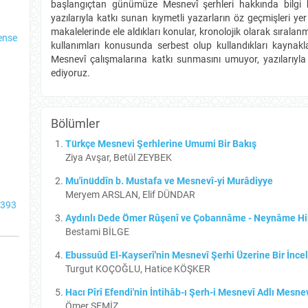
başlangıçtan günümüze Mesnevî şerhleri hakkında bilgi 
yazılarıyla katkı sunan kıymetli yazarların öz geçmişleri ye
makalelerinde ele aldıkları konular, kronolojik olarak sıralanm
ense
kullanımları konusunda serbest olup kullandıkları kaynakl
Mesnevî çalışmalarına katkı sunmasını umuyor, yazılarıyl
ediyoruz.
Bölümler
Türkçe Mesnevi Şerhlerine Umumi Bir Bakış
Ziya Avşar, Betül ZEYBEK
Mu'inüddîn b. Mustafa ve Mesnevî-yi Murâdiyye
Meryem ARSLAN, Elif DÜNDAR
2393
Aydınlı Dede Ömer Rûşenî ve Çobannâme - Neynâme Hi
Bestami BİLGE
Ebussuûd El-Kayserî'nin Mesnevî Şerhi Üzerine Bir İnc
Turgut KOÇOĞLU, Hatice KÖŞKER
Hacı Pîrî Efendi'nin İntihâb-ı Şerh-i Mesnevî Adlı Mesne
Ömer SEMİZ