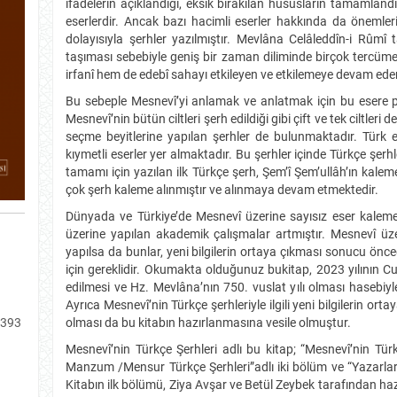
ifadelerin açıklandığı, eksik bırakılan hususların tamamlandığ
eserlerdir. Ancak bazı hacimli eserler hakkında da önemler
dolayısıyla şerhler yazılmıştır. Mevlâna Celâleddîn-i Rûmî
taşıması sebebiyle geniş bir zaman diliminde birçok tercü
irfanî hem de edebî sahayı etkileyen ve etkilemeye devam eden
Bu sebeple Mesnevî’yi anlamak ve anlatmak için bu esere pe
Mesnevî’nin bütün ciltleri şerh edildiği gibi çift ve tek ciltleri
seçme beyitlerine yapılan şerhler de bulunmaktadır. Türk e
kıymetli eserler yer almaktadır. Bu şerhler içinde Türkçe şerh
tamamı için yazılan ilk Türkçe şerh, Şem’î Şem’ullâh’ın kalem
çok şerh kaleme alınmıştır ve alınmaya devam etmektedir.
Dünyada ve Türkiye’de Mesnevî üzerine sayısız eser kalem
üzerine yapılan akademik çalışmalar artmıştır. Mesnevî üz
yapılsa da bunlar, yeni bilgilerin ortaya çıkması sonucu önce
için gereklidir. Okumakta olduğunuz bukitap, 2023 yılının C
edilmesi ve Hz. Mevlâna’nın 750. vuslat yılı olması hasebiyle 
Ayrıca Mesnevî’nin Türkçe şerhleriyle ilgili yeni bilgilerin orta
2393
olması da bu kitabın hazırlanmasına vesile olmuştur.
Mesnevî’nin Türkçe Şerhleri adlı bu kitap; “Mesnevî’nin Tür
Manzum /Mensur Türkçe Şerhleri”adlı iki bölüm ve “Yazarları
Kitabın ilk bölümü, Ziya Avşar ve Betül Zeybek tarafından ha