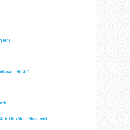
 Şerhi
uhtasar-ı Nûrânî
erif
vâhir-i Bevâhir-i Mesnevîsi