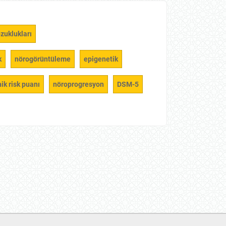
uklukları
k
nörogörüntüleme
epigenetik
ik risk puanı
nöroprogresyon
DSM-5