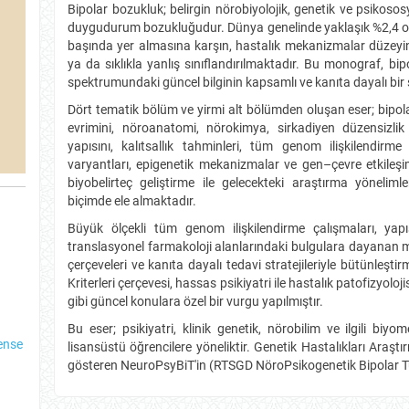
Bipolar bozukluk; belirgin nörobiyolojik, genetik ve psikososy
duygudurum bozukluğudur. Dünya genelinde yaklaşık %2,4 oran
başında yer almasına karşın, hastalık mekanizmalar düzeyi
ya da sıklıkla yanlış sınıflandırılmaktadır. Bu monograf, bip
spektrumundaki güncel bilginin kapsamlı ve kanıta dayalı bir
Dört tematik bölüm ve yirmi alt bölümden oluşan eser; bipol
evrimini, nöroanatomi, nörokimya, sirkadiyen düzensizli
yapısını, kalıtsallık tahminleri, tüm genom ilişkilendirm
varyantları, epigenetik mekanizmalar ve gen–çevre etkileşi
biyobelirteç geliştirme ile gelecekteki araştırma yönelim
biçimde ele almaktadır.
Büyük ölçekli tüm genom ilişkilendirme çalışmaları, yap
translasyonel farmakoloji alanlarındaki bulgulara dayanan m
çerçeveleri ve kanıta dayalı tedavi stratejileriyle bütünleşt
Kriterleri çerçevesi, hassas psikiyatri ile hastalık patofizyol
gibi güncel konulara özel bir vurgu yapılmıştır.
Bu eser; psikiyatri, klinik genetik, nörobilim ve ilgili biyom
ense
lisansüstü öğrencilere yöneliktir. Genetik Hastalıkları Araş
gösteren NeuroPsyBiT'in (RTSGD NöroPsikogenetik Bipolar T