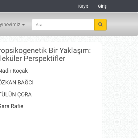
Kayıt
Giriş
yınevimiz
opsikogenetik Bir Yaklaşım:
leküler Perspektifler
Nadir Koçak
ÖZKAN BAĞCI
TÜLÜN ÇORA
Sara Rafiei