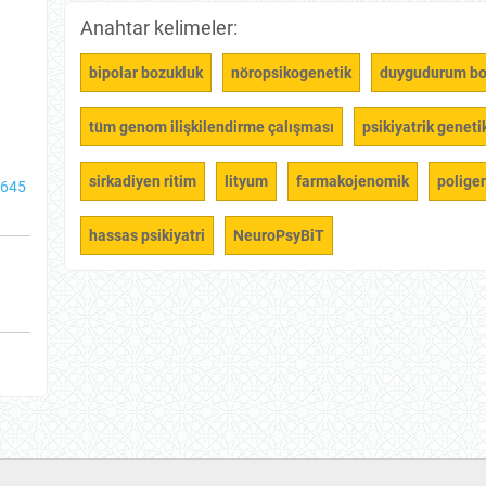
Anahtar kelimeler:
bipolar bozukluk
nöropsikogenetik
duygudurum boz
tüm genom ilişkilendirme çalışması
psikiyatrik geneti
sirkadiyen ritim
lityum
farmakojenomik
poligen
2645
hassas psikiyatri
NeuroPsyBiT