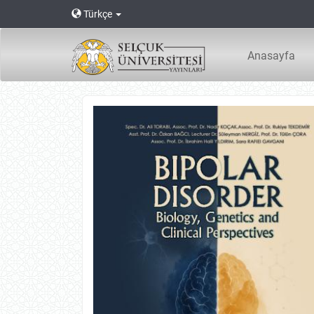
Main
Türkçe
Navigation
Main
Content
Anasayfa
Sidebar