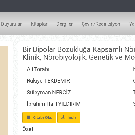
Duyurular
Kitaplar
Dergiler
Çeviri/Redaksiyon
Ya
Bir Bipolar Bozukluğa Kapsamlı Nör
Klinik, Nörobiyolojik, Genetik ve Mo
Ali Torabı
Ruki̇ye TEKDEMIR
Süleyman NERGİZ
İbrahim Halil YILDIRIM
İndir
Kitabı Oku
İndir
Özet