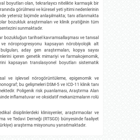
al boyutları olan, tekrarlayıcı nitelikte karmaşık bir
ında görülmesi ve küresel yeti yitimi nedenlerinin
nde yetersiz biçimde anlaşılmakta; tanı atlanmakta
olar bozukluk araştırmaları ve klinik pratiğinin tüm
 sentezini sunmaktadır.
ar bozukluğun tarihsel kavramsallaşması ve tanısal
k ve nöroprogresyonu kapsayan nörobiyolojik alt
e bulguları, aday gen araştırmaları, kopya sayısı
mlerini içeren genetik mimariyi ve farmakojenomik,
lerini kapsayan translasyonel boyutları sistematik
ısal ve işlevsel nörogörüntüleme, epigenomik ve
onograf; bu gelişmeleri DSM-5 ve ICD-11 klinik tanı
irmektedir. Poligenik risk puanlaması, Araştırma Alan
ojisinde inflamatuvar ve oksidatif mekanizmaların rolü
edikal disiplinlerdeki klinisyenler, araştırmacılar ve
tırma ve Tedavi Derneği (RTSGD) bünyesinde faaliyet
ürkiye) araştırma misyonunu yansıtmaktadır.