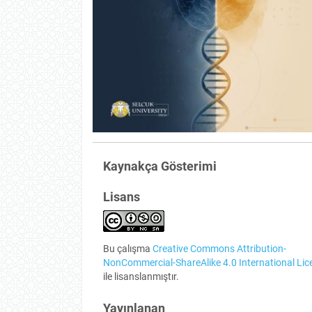
Kaynakça Gösterimi
Lisans
Bu çalışma
Creative Commons Attribution-
NonCommercial-ShareAlike 4.0 International Lic
ile lisanslanmıştır.
Yayınlanan