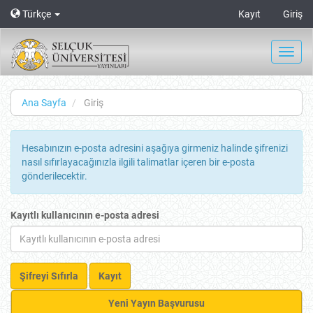
Main
Türkçe
Kayıt
Giriş
Navigation
Main
Content
Toggl
Sidebar
navig
Ana Sayfa
Giriş
Hesabınızın e-posta adresini aşağıya girmeniz halinde şifrenizi
nasıl sıfırlayacağınızla ilgili talimatlar içeren bir e-posta
gönderilecektir.
Kayıtlı kullanıcının e-posta adresi
Şifreyi Sıfırla
Kayıt
Yeni
Yeni Yayın Başvurusu