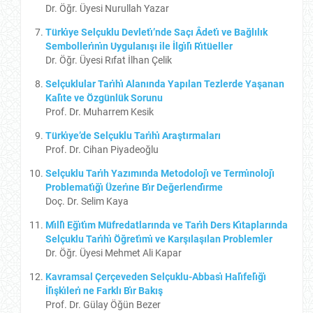
Dr. Öğr. Üyesi Nurullah Yazar
Türkı̇ye Selçuklu Devletı̇’nde Saçı Âdetı̇ ve Bağlılık
Sembollerı̇nı̇n Uygulanışı ile İlgı̇lı̇ Rı̇tüeller
Dr. Öğr. Üyesi Rıfat İlhan Çelik
Selçuklular Tarı̇hı̇ Alanında Yapılan Tezlerde Yaşanan
Kalı̇te ve Özgünlük Sorunu
Prof. Dr. Muharrem Kesik
Türkı̇ye’de Selçuklu Tarı̇hı̇ Araştırmaları
Prof. Dr. Cihan Piyadeoğlu
Selçuklu Tarı̇h Yazımında Metodolojı̇ ve Termı̇nolojı̇
Problematı̇ğı̇ Üzerı̇ne Bı̇r Değerlendı̇rme
Doç. Dr. Selim Kaya
Mı̇llı̂ Eğı̇tı̇m Müfredatlarında ve Tarı̇h Ders Kı̇taplarında
Selçuklu Tarı̇hı̇ Öğretı̇mı̇ ve Karşılaşılan Problemler
Dr. Öğr. Üyesi Mehmet Ali Kapar
Kavramsal Çerçeveden Selçuklu-Abbası̇ Halı̇felı̇ğı̇
İlı̇şkı̇lerı̇ ne Farklı Bı̇r Bakış
Prof. Dr. Gülay Öğün Bezer