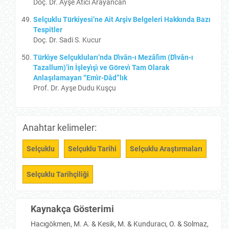
Doç. Dr. Ayşe Atıcı Arayancan
Selçuklu Türkiyesi’ne Ait Arşiv Belgeleri Hakkında Bazı
Tespitler
Doç. Dr. Sadi S. Kucur
Türkı̇ye Selçukluları’nda Dı̂vân-ı Mezâlı̇m (Dı̂vân-ı
Tazallum)’in İşleyı̇şı̇ ve Görevı̇ Tam Olarak
Anlaşılamayan “Emı̇r-Dâd”lık
Prof. Dr. Ayşe Dudu Kuşçu
Anahtar kelimeler:
Selçuklu
Selçuklu Tarihi
Selçuklu Araştırmaları
Selçuklu Tarihçiliği
Kaynakça Gösterimi
Hacıgökmen, M. A. & Kesik, M. & Kunduracı, O. & Solmaz,