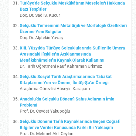
Türkı̇ye’de Selçuklu Meskûkâtının Meselelerı̇ Hakkında
Bazı Tespı̇tler
Doç. Dr. Sadi S. Kucur
Selçuklu Temrenı̇nı̇n Metalürjı̇k ve Morfolojı̇k Özellı̇klerı̇
Üzerı̇ne Yenı̇ Bulgular
Doç. Dr. Alptekin Yavaş
XIII. Yüzyılda Türkı̇ye Selçuklularında Sufı̇ler ile Ümera
Arasındakı̇ İlı̇şkı̇lerı̇n Açıklanmasında
Menâkıbnâmelerı̇n Kaynak Olarak Kullanımı
Dr. Tarih Öğretmeni Rauf Kahraman Ürkmez
Selçuklu Sosyal Tarı̇h Araştırmalarında Tabakât
Kı̇taplarının Yerı̇ ve Önemı̇; İbnü'ş-Şa'âr Örneğı̇
Araştırma Görevlisi Hüseyin Karaçam
Anadolu’da Selçuklu Dönemı̇ Şahıs Adlarının İmla
Problemı̇
Prof. Dr. Cevdet Yakupoğlu
Selçuklu Dönemı̇ Tarı̇h Kaynaklarında Geçen Coğrafı̇
Bı̇lgı̇ler ve Verı̇ler Konusunda Farklı Bı̇r Yaklaşım
Prof. Dr. Mehmet Akif Ceylan