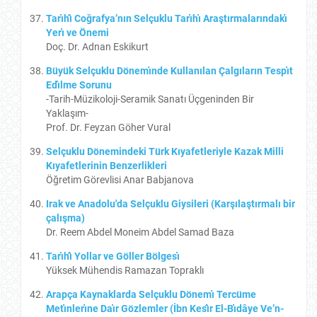
Tarı̇hı̂ Coğrafya’nın Selçuklu Tarı̇hı̇ Araştırmalarındakı̇
Yerı̇ ve Önemi
Doç. Dr. Adnan Eskikurt
Büyük Selçuklu Dönemı̇nde Kullanılan Çalgıların Tespı̇t
Edı̇lme Sorunu
-Tarih-Müzikoloji-Seramik Sanatı Üçgeninden Bir
Yaklaşım-
Prof. Dr. Feyzan Göher Vural
Selçuklu Dönemindeki Türk Kıyafetleriyle Kazak Milli
Kıyafetlerinin Benzerlikleri
Öğretim Görevlisi Anar Babjanova
Irak ve Anadolu'da Selçuklu Giysileri (Karşılaştırmalı bir
çalışma)
Dr. Reem Abdel Moneim Abdel Samad Baza
Tarı̇hı̂ Yollar ve Göller Bölgesı̇
Yüksek Mühendis Ramazan Topraklı
Arapça Kaynaklarda Selçuklu Dönemı̇ Tercüme
Metı̇nlerı̇ne Daı̇r Gözlemler (İbn Kesı̂r El-Bı̇dâye Ve’n-