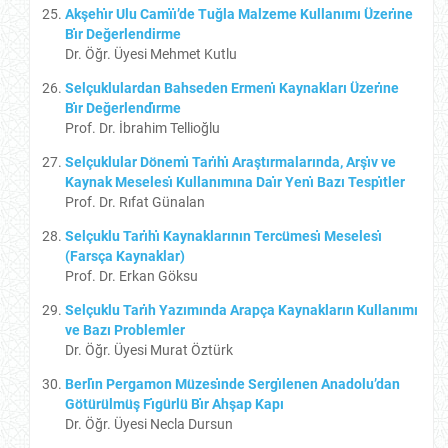
Akşehı̇r Ulu Camı̇ı̇’de Tuğla Malzeme Kullanımı Üzerı̇ne
Bı̇r Değerlendirme
Dr. Öğr. Üyesi Mehmet Kutlu
Selçuklulardan Bahseden Ermenı̇ Kaynakları Üzerı̇ne
Bı̇r Değerlendı̇rme
Prof. Dr. İbrahim Tellioğlu
Selçuklular Dönemı̇ Tarı̇hı̇ Araştırmalarında, Arşı̇v ve
Kaynak Meselesı̇ Kullanımına Daı̇r Yenı̇ Bazı Tespı̇tler
Prof. Dr. Rıfat Günalan
Selçuklu Tarı̇hı̇ Kaynaklarının Tercümesı̇ Meselesı̇
(Farsça Kaynaklar)
Prof. Dr. Erkan Göksu
Selçuklu Tarı̇h Yazımında Arapça Kaynakların Kullanımı
ve Bazı Problemler
Dr. Öğr. Üyesi Murat Öztürk
Berlı̇n Pergamon Müzesı̇nde Sergı̇lenen Anadolu’dan
Götürülmüş Fı̇gürlü Bı̇r Ahşap Kapı
Dr. Öğr. Üyesi Necla Dursun