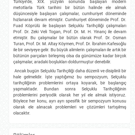
Türkiye’de, XIX. yüzyılın sonunda başlayan modern
metotlarla Türk tarihini bir bütün halinde ele almak
düşüncesiyle başlayan çalışmalar, cumhuriyet döneminde
hızlanarak devam etmiştir. Cumhuriyet döneminde Prof. Dr.
Fuad Köprülü ile başlayan Selçuklu Tarihçiliği çalışmaları
Prof. Dr. Zeki Veli Togan, Prof. Dr. M. H. Yinanç ile devam
etmiştir. Bu çalışmalar bir bütün olarak Prof. Dr. Osman
Turan, Prof. Dr. M. Altay Köymen, Prof. Dr. İbrahim Kafesoğlu
ile bir seviyeye gelir. Bu büyük alimlerin çalışmaları ile artık bir
bütünün parçaları birleşmiş olsa da günümüze kadar birçok
çalışmalar, aradaki boşlukları doldurmuştur denebilir.
Ancak bugün Selçuklu Tarihçiliği daha düzenli ve disiplinli bir
hale gelmelidir. İşte yaptığımız bu sempozyum, Selçuklu
tarihçiliğinin problemlerini ortaya koyarak, bir başlangıç
yapmaktadır. Bundan sonra Selçuklu Tarihçiliğinin
problemlerini periyodik olarak her yıl ele almak istiyoruz.
Böylece her konu, ayrı ayrı spesifik bir sempozyum konusu
olarak ele alınacak problemleri ve çözümleri tartışılmış
olacaktır.