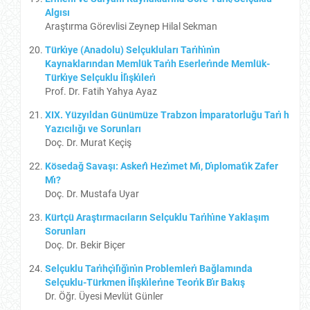
Algısı
Araştırma Görevlisi Zeynep Hilal Sekman
Türkı̇ye (Anadolu) Selçukluları Tarı̇hı̇nı̇n
Kaynaklarından Memlük Tarı̇h Eserlerı̇nde Memlük-
Türkı̇ye Selçuklu İlı̇şkı̇lerı̇
Prof. Dr. Fatih Yahya Ayaz
XIX. Yüzyıldan Günümüze Trabzon İmparatorluğu Tarı̇ h
Yazıcılığı ve Sorunları
Doç. Dr. Murat Keçiş
Kösedağ Savaşı: Askerı̂ Hezı̇met Mı̇, Dı̇plomatı̇k Zafer
Mı̇?
Doç. Dr. Mustafa Uyar
Kürtçü Araştırmacıların Selçuklu Tarı̇hı̇ne Yaklaşım
Sorunları
Doç. Dr. Bekir Biçer
Selçuklu Tarı̇hçı̇lı̇ğı̇nı̇n Problemlerı̇ Bağlamında
Selçuklu-Türkmen İlı̇şkı̇lerı̇ne Teorı̇k Bı̇r Bakış
Dr. Öğr. Üyesi Mevlüt Günler