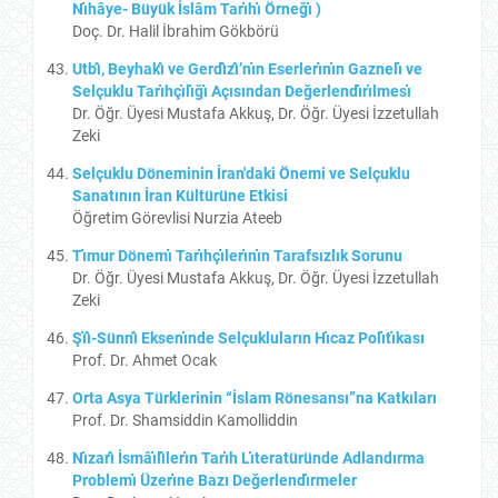
Nı̇hâye- Büyük İslâm Tarı̇hı̇ Örneğı̇ )
Doç. Dr. Halil İbrahim Gökbörü
Utbı̂, Beyhakı̂ ve Gerdı̂zı̂’nı̇n Eserlerı̇nı̇n Gaznelı̇ ve
Selçuklu Tarı̇hçı̇lı̇ğı̇ Açısından Değerlendı̇rı̇lmesı̇
Dr. Öğr. Üyesi Mustafa Akkuş, Dr. Öğr. Üyesi İzzetullah
Zeki
Selçuklu Döneminin İran'daki Önemi ve Selçuklu
Sanatının İran Kültürüne Etkisi
Öğretim Görevlisi Nurzia Ateeb
Tı̇mur Dönemı̇ Tarı̇hçı̇lerı̇nı̇n Tarafsızlık Sorunu
Dr. Öğr. Üyesi Mustafa Akkuş, Dr. Öğr. Üyesi İzzetullah
Zeki
Şı̇ı̂-Sünnı̂ Eksenı̇nde Selçukluların Hı̇caz Polı̇tı̇kası
Prof. Dr. Ahmet Ocak
Orta Asya Türklerinin “İslam Rönesansı”na Katkıları
Prof. Dr. Shamsiddin Kamolliddin
Nı̇zarı̂ İsmâı̇lı̂lerı̇n Tarı̇h Lı̇teratüründe Adlandırma
Problemı̇ Üzerı̇ne Bazı Değerlendı̇rmeler