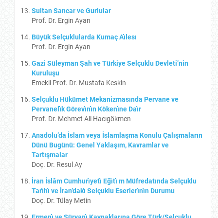
Sultan Sancar ve Gurlular
Prof. Dr. Ergin Ayan
Büyük Selçuklularda Kumaç Aı̇lesı
Prof. Dr. Ergin Ayan
Gazi Süleyman Şah ve Türkiye Selçuklu Devleti’nin
Kuruluşu
Emekli Prof. Dr. Mustafa Keskin
Selçuklu Hükümet Mekanizmasında Pervane ve
Pervanelı̇k Görevı̇nı̇n Kökenı̇ne Daı̇r
Prof. Dr. Mehmet Ali Hacıgökmen
Anadolu’da İslam veya İslamlaşma Konulu Çalışmaların
Dünü Bugünü: Genel Yaklaşım, Kavramlar ve
Tartışmalar
Doç. Dr. Resul Ay
İran İslâm Cumhurı̇yetı̇ Eğı̇tı̇ m Müfredatında Selçuklu
Tarı̇hı̇ ve İran’dakı̇ Selçuklu Eserlerı̇nı̇n Durumu
Doç. Dr. Tülay Metin
Ermenı̇ ve Süryanı̇ Kaynaklarına Göre Türk/Selçuklu