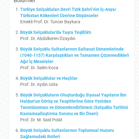
Bölümler
Türkı̇ye Selçukluları Devrı̇ Türk Şehrı̇’nı̇n İç-Asya/
Türkı̇stan Kökenlerı̇ Üzerı̇ne Düşünceler
Emekli Prof. Dr. Tuncer Baykara
Büyük Selçuklular’da Taşra Teşkı̂lâtı
Prof. Dr. Abdülkerim Özaydın
Büyük Selçuklu Sultanlarının Saltanat Dönemlerı̇nde
(1040-1157) Karşılaştıkları ve Tamamen Çözemedı̇klerı̇
Ağır İç Meseleler
Prof. Dr. Salim Koca
Büyük Selçuklular ve Haçlılar
Prof. Dr. Aydın Usta
Büyük Selçukluların Oluşturduğu Sı̇yasal Yapıların İbn
Haldun’un Görüş ve Tespı̇tlerı̇ne Göre Yenı̇den
Tanımlanması ve Dönemlendı̇rı̇lmesı̇ (Selçuklu Tarı̇hı̇nı̇
Kavramsallaştırma Sorunu ve Bı̇r Öneri)
Prof. Dr. M. Said Polat
Büyük Selçuklu Sultanlarının Toplumsal Huzuru
Sağlamadakı̇ Rollerı̇