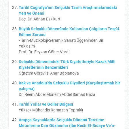
Tarı̇hı̂ Coğrafya’nın Selçuklu Tarı̇hı̇ Araştırmalarındakı̇
Yerı̇ ve Önemi
Doç. Dr. Adnan Eskikurt
Büyük Selçuklu Dönemı̇nde Kullanılan Çalgıların Tespı̇t
Edı̇lme Sorunu
-Tarih-Müzikoloji-Seramik Sanatı Üçgeninden Bir
Yaklaşım-
Prof. Dr. Feyzan Göher Vural
Selçuklu Dönemindeki Türk Kıyafetleriyle Kazak Milli
Kıyafetlerinin Benzerlikleri
Öğretim Görevlisi Anar Babjanova
Irak ve Anadolu'da Selçuklu Giysileri (Karşılaştırmalı bir
çalışma)
Dr. Reem Abdel Moneim Abdel Samad Baza
Tarı̇hı̂ Yollar ve Göller Bölgesı̇
Yüksek Mühendis Ramazan Topraklı
Arapça Kaynaklarda Selçuklu Dönemı̇ Tercüme
Metı̇nlerı̇ne Daı̇r Gözlemler (İbn Kesı̂r El-Bı̇dâye Ve’n-