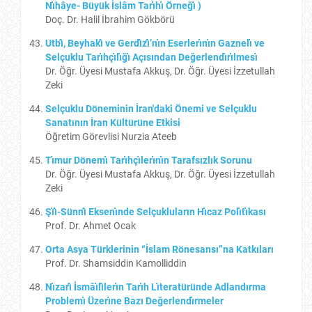
Nı̇hâye- Büyük İslâm Tarı̇hı̇ Örneğı̇ )
Doç. Dr. Halil İbrahim Gökbörü
Utbı̂, Beyhakı̂ ve Gerdı̂zı̂’nı̇n Eserlerı̇nı̇n Gaznelı̇ ve
Selçuklu Tarı̇hçı̇lı̇ğı̇ Açısından Değerlendı̇rı̇lmesı̇
Dr. Öğr. Üyesi Mustafa Akkuş, Dr. Öğr. Üyesi İzzetullah
Zeki
Selçuklu Döneminin İran'daki Önemi ve Selçuklu
Sanatının İran Kültürüne Etkisi
Öğretim Görevlisi Nurzia Ateeb
Tı̇mur Dönemı̇ Tarı̇hçı̇lerı̇nı̇n Tarafsızlık Sorunu
Dr. Öğr. Üyesi Mustafa Akkuş, Dr. Öğr. Üyesi İzzetullah
Zeki
Şı̇ı̂-Sünnı̂ Eksenı̇nde Selçukluların Hı̇caz Polı̇tı̇kası
Prof. Dr. Ahmet Ocak
Orta Asya Türklerinin “İslam Rönesansı”na Katkıları
Prof. Dr. Shamsiddin Kamolliddin
Nı̇zarı̂ İsmâı̇lı̂lerı̇n Tarı̇h Lı̇teratüründe Adlandırma
Problemı̇ Üzerı̇ne Bazı Değerlendı̇rmeler