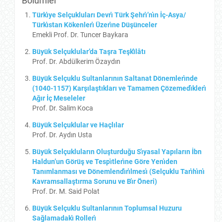
Bölümler
Türkı̇ye Selçukluları Devrı̇ Türk Şehrı̇’nı̇n İç-Asya/
Türkı̇stan Kökenlerı̇ Üzerı̇ne Düşünceler
Emekli Prof. Dr. Tuncer Baykara
Büyük Selçuklular’da Taşra Teşkı̂lâtı
Prof. Dr. Abdülkerim Özaydın
Büyük Selçuklu Sultanlarının Saltanat Dönemlerı̇nde
(1040-1157) Karşılaştıkları ve Tamamen Çözemedı̇klerı̇
Ağır İç Meseleler
Prof. Dr. Salim Koca
Büyük Selçuklular ve Haçlılar
Prof. Dr. Aydın Usta
Büyük Selçukluların Oluşturduğu Sı̇yasal Yapıların İbn
Haldun’un Görüş ve Tespı̇tlerı̇ne Göre Yenı̇den
Tanımlanması ve Dönemlendı̇rı̇lmesı̇ (Selçuklu Tarı̇hı̇nı̇
Kavramsallaştırma Sorunu ve Bı̇r Öneri)
Prof. Dr. M. Said Polat
Büyük Selçuklu Sultanlarının Toplumsal Huzuru
Sağlamadakı̇ Rollerı̇