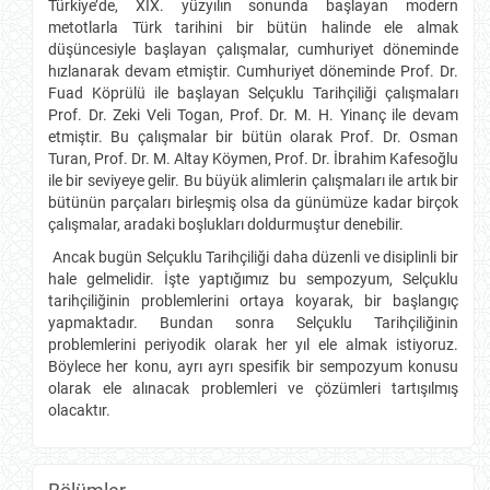
Türkiye’de, XIX. yüzyılın sonunda başlayan modern
metotlarla Türk tarihini bir bütün halinde ele almak
düşüncesiyle başlayan çalışmalar, cumhuriyet döneminde
hızlanarak devam etmiştir. Cumhuriyet döneminde Prof. Dr.
Fuad Köprülü ile başlayan Selçuklu Tarihçiliği çalışmaları
Prof. Dr. Zeki Veli Togan, Prof. Dr. M. H. Yinanç ile devam
etmiştir. Bu çalışmalar bir bütün olarak Prof. Dr. Osman
Turan, Prof. Dr. M. Altay Köymen, Prof. Dr. İbrahim Kafesoğlu
ile bir seviyeye gelir. Bu büyük alimlerin çalışmaları ile artık bir
bütünün parçaları birleşmiş olsa da günümüze kadar birçok
çalışmalar, aradaki boşlukları doldurmuştur denebilir.
Ancak bugün Selçuklu Tarihçiliği daha düzenli ve disiplinli bir
hale gelmelidir. İşte yaptığımız bu sempozyum, Selçuklu
tarihçiliğinin problemlerini ortaya koyarak, bir başlangıç
yapmaktadır. Bundan sonra Selçuklu Tarihçiliğinin
problemlerini periyodik olarak her yıl ele almak istiyoruz.
Böylece her konu, ayrı ayrı spesifik bir sempozyum konusu
olarak ele alınacak problemleri ve çözümleri tartışılmış
olacaktır.