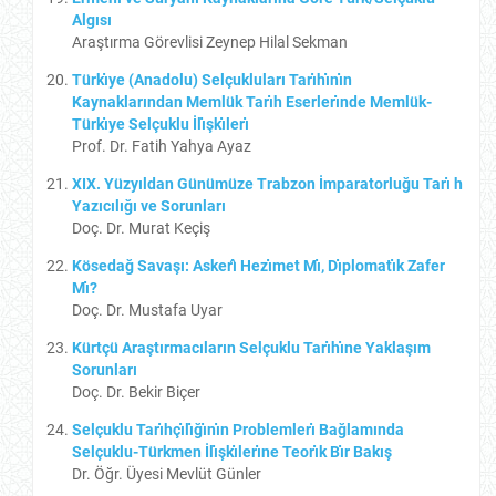
Algısı
Araştırma Görevlisi Zeynep Hilal Sekman
Türkı̇ye (Anadolu) Selçukluları Tarı̇hı̇nı̇n
Kaynaklarından Memlük Tarı̇h Eserlerı̇nde Memlük-
Türkı̇ye Selçuklu İlı̇şkı̇lerı̇
Prof. Dr. Fatih Yahya Ayaz
XIX. Yüzyıldan Günümüze Trabzon İmparatorluğu Tarı̇ h
Yazıcılığı ve Sorunları
Doç. Dr. Murat Keçiş
Kösedağ Savaşı: Askerı̂ Hezı̇met Mı̇, Dı̇plomatı̇k Zafer
Mı̇?
Doç. Dr. Mustafa Uyar
Kürtçü Araştırmacıların Selçuklu Tarı̇hı̇ne Yaklaşım
Sorunları
Doç. Dr. Bekir Biçer
Selçuklu Tarı̇hçı̇lı̇ğı̇nı̇n Problemlerı̇ Bağlamında
Selçuklu-Türkmen İlı̇şkı̇lerı̇ne Teorı̇k Bı̇r Bakış
Dr. Öğr. Üyesi Mevlüt Günler