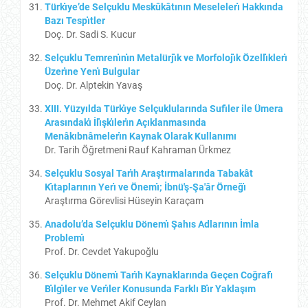
Türkı̇ye’de Selçuklu Meskûkâtının Meselelerı̇ Hakkında
Bazı Tespı̇tler
Doç. Dr. Sadi S. Kucur
Selçuklu Temrenı̇nı̇n Metalürjı̇k ve Morfolojı̇k Özellı̇klerı̇
Üzerı̇ne Yenı̇ Bulgular
Doç. Dr. Alptekin Yavaş
XIII. Yüzyılda Türkı̇ye Selçuklularında Sufı̇ler ile Ümera
Arasındakı̇ İlı̇şkı̇lerı̇n Açıklanmasında
Menâkıbnâmelerı̇n Kaynak Olarak Kullanımı
Dr. Tarih Öğretmeni Rauf Kahraman Ürkmez
Selçuklu Sosyal Tarı̇h Araştırmalarında Tabakât
Kı̇taplarının Yerı̇ ve Önemı̇; İbnü'ş-Şa'âr Örneğı̇
Araştırma Görevlisi Hüseyin Karaçam
Anadolu’da Selçuklu Dönemı̇ Şahıs Adlarının İmla
Problemı̇
Prof. Dr. Cevdet Yakupoğlu
Selçuklu Dönemı̇ Tarı̇h Kaynaklarında Geçen Coğrafı̇
Bı̇lgı̇ler ve Verı̇ler Konusunda Farklı Bı̇r Yaklaşım
Prof. Dr. Mehmet Akif Ceylan