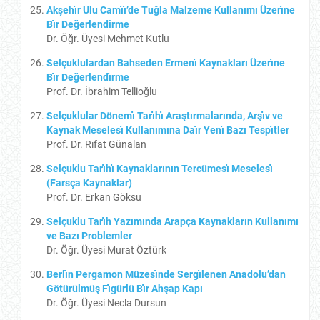
Akşehı̇r Ulu Camı̇ı̇’de Tuğla Malzeme Kullanımı Üzerı̇ne
Bı̇r Değerlendirme
Dr. Öğr. Üyesi Mehmet Kutlu
Selçuklulardan Bahseden Ermenı̇ Kaynakları Üzerı̇ne
Bı̇r Değerlendı̇rme
Prof. Dr. İbrahim Tellioğlu
Selçuklular Dönemı̇ Tarı̇hı̇ Araştırmalarında, Arşı̇v ve
Kaynak Meselesı̇ Kullanımına Daı̇r Yenı̇ Bazı Tespı̇tler
Prof. Dr. Rıfat Günalan
Selçuklu Tarı̇hı̇ Kaynaklarının Tercümesı̇ Meselesı̇
(Farsça Kaynaklar)
Prof. Dr. Erkan Göksu
Selçuklu Tarı̇h Yazımında Arapça Kaynakların Kullanımı
ve Bazı Problemler
Dr. Öğr. Üyesi Murat Öztürk
Berlı̇n Pergamon Müzesı̇nde Sergı̇lenen Anadolu’dan
Götürülmüş Fı̇gürlü Bı̇r Ahşap Kapı
Dr. Öğr. Üyesi Necla Dursun