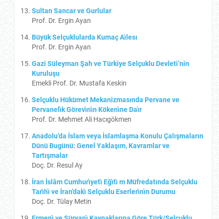
Sultan Sancar ve Gurlular
Prof. Dr. Ergin Ayan
Büyük Selçuklularda Kumaç Aı̇lesı
Prof. Dr. Ergin Ayan
Gazi Süleyman Şah ve Türkiye Selçuklu Devleti’nin
Kuruluşu
Emekli Prof. Dr. Mustafa Keskin
Selçuklu Hükümet Mekanizmasında Pervane ve
Pervanelı̇k Görevı̇nı̇n Kökenı̇ne Daı̇r
Prof. Dr. Mehmet Ali Hacıgökmen
Anadolu’da İslam veya İslamlaşma Konulu Çalışmaların
Dünü Bugünü: Genel Yaklaşım, Kavramlar ve
Tartışmalar
Doç. Dr. Resul Ay
İran İslâm Cumhurı̇yetı̇ Eğı̇tı̇ m Müfredatında Selçuklu
Tarı̇hı̇ ve İran’dakı̇ Selçuklu Eserlerı̇nı̇n Durumu
Doç. Dr. Tülay Metin
Ermenı̇ ve Süryanı̇ Kaynaklarına Göre Türk/Selçuklu