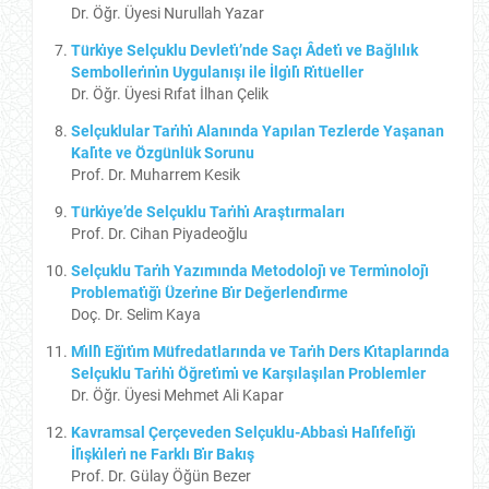
Dr. Öğr. Üyesi Nurullah Yazar
Türkı̇ye Selçuklu Devletı̇’nde Saçı Âdetı̇ ve Bağlılık
Sembollerı̇nı̇n Uygulanışı ile İlgı̇lı̇ Rı̇tüeller
Dr. Öğr. Üyesi Rıfat İlhan Çelik
Selçuklular Tarı̇hı̇ Alanında Yapılan Tezlerde Yaşanan
Kalı̇te ve Özgünlük Sorunu
Prof. Dr. Muharrem Kesik
Türkı̇ye’de Selçuklu Tarı̇hı̇ Araştırmaları
Prof. Dr. Cihan Piyadeoğlu
Selçuklu Tarı̇h Yazımında Metodolojı̇ ve Termı̇nolojı̇
Problematı̇ğı̇ Üzerı̇ne Bı̇r Değerlendı̇rme
Doç. Dr. Selim Kaya
Mı̇llı̂ Eğı̇tı̇m Müfredatlarında ve Tarı̇h Ders Kı̇taplarında
Selçuklu Tarı̇hı̇ Öğretı̇mı̇ ve Karşılaşılan Problemler
Dr. Öğr. Üyesi Mehmet Ali Kapar
Kavramsal Çerçeveden Selçuklu-Abbası̇ Halı̇felı̇ğı̇
İlı̇şkı̇lerı̇ ne Farklı Bı̇r Bakış
Prof. Dr. Gülay Öğün Bezer