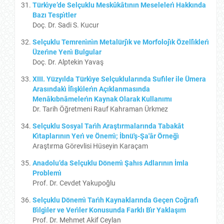
Türkı̇ye’de Selçuklu Meskûkâtının Meselelerı̇ Hakkında
Bazı Tespı̇tler
Doç. Dr. Sadi S. Kucur
Selçuklu Temrenı̇nı̇n Metalürjı̇k ve Morfolojı̇k Özellı̇klerı̇
Üzerı̇ne Yenı̇ Bulgular
Doç. Dr. Alptekin Yavaş
XIII. Yüzyılda Türkı̇ye Selçuklularında Sufı̇ler ile Ümera
Arasındakı̇ İlı̇şkı̇lerı̇n Açıklanmasında
Menâkıbnâmelerı̇n Kaynak Olarak Kullanımı
Dr. Tarih Öğretmeni Rauf Kahraman Ürkmez
Selçuklu Sosyal Tarı̇h Araştırmalarında Tabakât
Kı̇taplarının Yerı̇ ve Önemı̇; İbnü'ş-Şa'âr Örneğı̇
Araştırma Görevlisi Hüseyin Karaçam
Anadolu’da Selçuklu Dönemı̇ Şahıs Adlarının İmla
Problemı̇
Prof. Dr. Cevdet Yakupoğlu
Selçuklu Dönemı̇ Tarı̇h Kaynaklarında Geçen Coğrafı̇
Bı̇lgı̇ler ve Verı̇ler Konusunda Farklı Bı̇r Yaklaşım
Prof. Dr. Mehmet Akif Ceylan