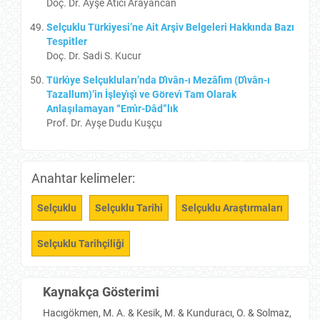
Doç. Dr. Ayşe Atıcı Arayancan
Selçuklu Türkiyesi’ne Ait Arşiv Belgeleri Hakkında Bazı
Tespitler
Doç. Dr. Sadi S. Kucur
Türkı̇ye Selçukluları’nda Dı̂vân-ı Mezâlı̇m (Dı̂vân-ı
Tazallum)’in İşleyı̇şı̇ ve Görevı̇ Tam Olarak
Anlaşılamayan “Emı̇r-Dâd”lık
Prof. Dr. Ayşe Dudu Kuşçu
Anahtar kelimeler:
Selçuklu
Selçuklu Tarihi
Selçuklu Araştırmaları
Selçuklu Tarihçiliği
Kaynakça Gösterimi
Hacıgökmen, M. A. & Kesik, M. & Kunduracı, O. & Solmaz,