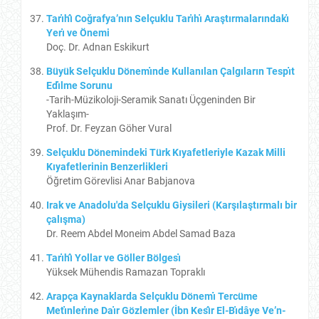
Tarı̇hı̂ Coğrafya’nın Selçuklu Tarı̇hı̇ Araştırmalarındakı̇
Yerı̇ ve Önemi
Doç. Dr. Adnan Eskikurt
Büyük Selçuklu Dönemı̇nde Kullanılan Çalgıların Tespı̇t
Edı̇lme Sorunu
-Tarih-Müzikoloji-Seramik Sanatı Üçgeninden Bir
Yaklaşım-
Prof. Dr. Feyzan Göher Vural
Selçuklu Dönemindeki Türk Kıyafetleriyle Kazak Milli
Kıyafetlerinin Benzerlikleri
Öğretim Görevlisi Anar Babjanova
Irak ve Anadolu'da Selçuklu Giysileri (Karşılaştırmalı bir
çalışma)
Dr. Reem Abdel Moneim Abdel Samad Baza
Tarı̇hı̂ Yollar ve Göller Bölgesı̇
Yüksek Mühendis Ramazan Topraklı
Arapça Kaynaklarda Selçuklu Dönemı̇ Tercüme
Metı̇nlerı̇ne Daı̇r Gözlemler (İbn Kesı̂r El-Bı̇dâye Ve’n-