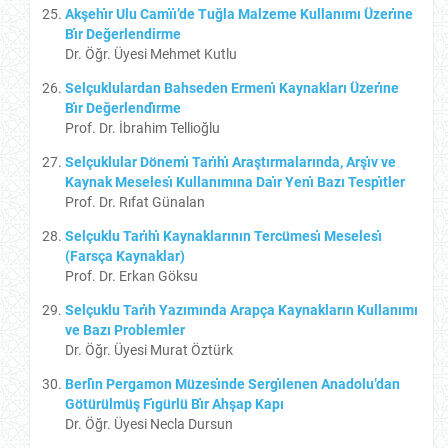
Akşehı̇r Ulu Camı̇ı̇’de Tuğla Malzeme Kullanımı Üzerı̇ne
Bı̇r Değerlendirme
Dr. Öğr. Üyesi Mehmet Kutlu
Selçuklulardan Bahseden Ermenı̇ Kaynakları Üzerı̇ne
Bı̇r Değerlendı̇rme
Prof. Dr. İbrahim Tellioğlu
Selçuklular Dönemı̇ Tarı̇hı̇ Araştırmalarında, Arşı̇v ve
Kaynak Meselesı̇ Kullanımına Daı̇r Yenı̇ Bazı Tespı̇tler
Prof. Dr. Rıfat Günalan
Selçuklu Tarı̇hı̇ Kaynaklarının Tercümesı̇ Meselesı̇
(Farsça Kaynaklar)
Prof. Dr. Erkan Göksu
Selçuklu Tarı̇h Yazımında Arapça Kaynakların Kullanımı
ve Bazı Problemler
Dr. Öğr. Üyesi Murat Öztürk
Berlı̇n Pergamon Müzesı̇nde Sergı̇lenen Anadolu’dan
Götürülmüş Fı̇gürlü Bı̇r Ahşap Kapı
Dr. Öğr. Üyesi Necla Dursun