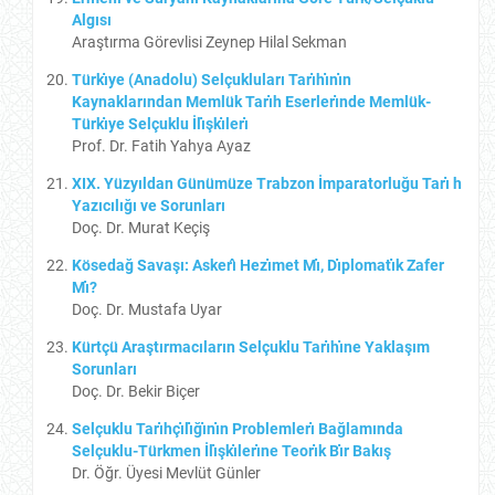
Algısı
Araştırma Görevlisi Zeynep Hilal Sekman
Türkı̇ye (Anadolu) Selçukluları Tarı̇hı̇nı̇n
Kaynaklarından Memlük Tarı̇h Eserlerı̇nde Memlük-
Türkı̇ye Selçuklu İlı̇şkı̇lerı̇
Prof. Dr. Fatih Yahya Ayaz
XIX. Yüzyıldan Günümüze Trabzon İmparatorluğu Tarı̇ h
Yazıcılığı ve Sorunları
Doç. Dr. Murat Keçiş
Kösedağ Savaşı: Askerı̂ Hezı̇met Mı̇, Dı̇plomatı̇k Zafer
Mı̇?
Doç. Dr. Mustafa Uyar
Kürtçü Araştırmacıların Selçuklu Tarı̇hı̇ne Yaklaşım
Sorunları
Doç. Dr. Bekir Biçer
Selçuklu Tarı̇hçı̇lı̇ğı̇nı̇n Problemlerı̇ Bağlamında
Selçuklu-Türkmen İlı̇şkı̇lerı̇ne Teorı̇k Bı̇r Bakış
Dr. Öğr. Üyesi Mevlüt Günler