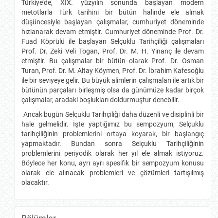
Türkiye’de, XIX. yüzyılın sonunda başlayan modern
metotlarla Türk tarihini bir bütün halinde ele almak
düşüncesiyle başlayan çalışmalar, cumhuriyet döneminde
hızlanarak devam etmiştir. Cumhuriyet döneminde Prof. Dr.
Fuad Köprülü ile başlayan Selçuklu Tarihçiliği çalışmaları
Prof. Dr. Zeki Veli Togan, Prof. Dr. M. H. Yinanç ile devam
etmiştir. Bu çalışmalar bir bütün olarak Prof. Dr. Osman
Turan, Prof. Dr. M. Altay Köymen, Prof. Dr. İbrahim Kafesoğlu
ile bir seviyeye gelir. Bu büyük alimlerin çalışmaları ile artık bir
bütünün parçaları birleşmiş olsa da günümüze kadar birçok
çalışmalar, aradaki boşlukları doldurmuştur denebilir.
Ancak bugün Selçuklu Tarihçiliği daha düzenli ve disiplinli bir
hale gelmelidir. İşte yaptığımız bu sempozyum, Selçuklu
tarihçiliğinin problemlerini ortaya koyarak, bir başlangıç
yapmaktadır. Bundan sonra Selçuklu Tarihçiliğinin
problemlerini periyodik olarak her yıl ele almak istiyoruz.
Böylece her konu, ayrı ayrı spesifik bir sempozyum konusu
olarak ele alınacak problemleri ve çözümleri tartışılmış
olacaktır.